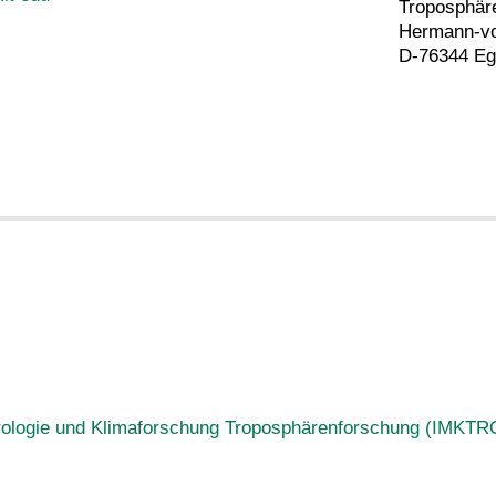
Troposphär
Hermann-vo
D-76344 Eg
eorologie und Klimaforschung Troposphärenforschung (IMKTR