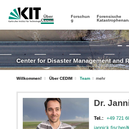
Über
Forschun
Forensische
CEDIM
g
Katastrophenan
Center for Disaster Management and 
Willkommen!
Über CEDIM
Team
Dr. Jann
Tel.:
+49 721 6
jannick fischer
∂