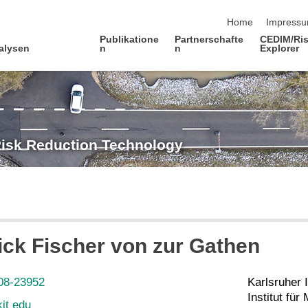
Navigation übersp
Home
Impress
Publikatione
Partnerschafte
CEDIM/Ris
alysen
n
n
Explorer
Risk Reduction Technology
ick Fischer von zur Gathen
08-23952
Karlsruher I
Institut fü
kit edu