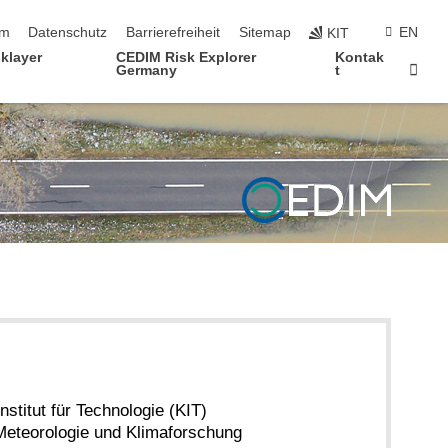
ringen
um
Datenschutz
Barrierefreiheit
Sitemap
EN
KIT
klayer
CEDIM Risk Explorer
Kontak
Star
Germany
t
nstitut für Technologie (KIT)
r Meteorologie und Klimaforschung