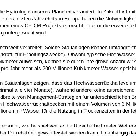
ie Hydrologie unseres Planeten verändert: In Zukunft ist 
e des letzten Jahrzehnts in Europa haben die Notwendigkeit
hmen eines CEDIM Projekts erforscht, in dem die erweitert
g untergesucht wird.
onen weit verbreitet. Solche Stauanlagen können umfangre
erkraft, für Erholungszwecke). Obwohl typische Hochwasse
ubikmeter aufweisen, können sie durch ihre große Anzahl w
ro Jahr mehr als 200 Millionen Kubikmeter Wasser speich
n Stauanlagen zeigen, dass das Hochwasserrückhaltevolume
. einmal alle vier Monate), während andere keine ausreiche
ndbreite von Management-Strategien für unterschiedlichen B
 Hochwasserrückhaltbecken mit einem Volumen von 3 Millio
ionen m³ Wasser für die Nutzung in Trockenzeiten in der le
ersucht, wie beispielsweise die Unsicherheit realer Wetter
bei Dürrebetrieb gewährleistet werden kann. Unabhängig d