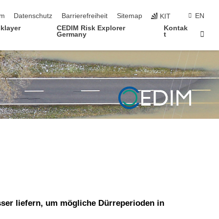
ringen
um
Datenschutz
Barrierefreiheit
Sitemap
EN
KIT
klayer
CEDIM Risk Explorer
Kontak
Star
Germany
t
er liefern, um mögliche Dürreperioden in