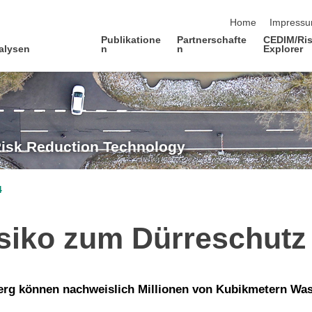
Navigation übersp
Home
Impress
Publikatione
Partnerschafte
CEDIM/Ris
alysen
n
n
Explorer
Risk Reduction Technology
4
siko zum Dürreschutz
g können nachweislich Millionen von Kubikmetern Wass