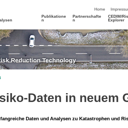
Navigation übersp
Home
Impress
Publikatione
Partnerschafte
CEDIM/Ris
alysen
n
n
Explorer
Risk Reduction Technology
4
isiko-Daten in neuem
mfangreiche Daten und Analysen zu Katastrophen und Ri