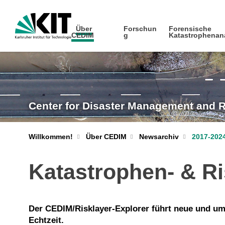
Über
Forschun
Forensische
CEDIM
g
Katastrophenan
Center for Disaster Management and 
Willkommen!
Über CEDIM
Newsarchiv
2017-202
Katastrophen- & R
Der CEDIM/Risklayer-Explorer führt neue und u
Echtzeit.