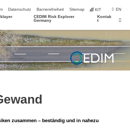
ringen
um
Datenschutz
Barrierefreiheit
Sitemap
EN
KIT
klayer
CEDIM Risk Explorer
Kontak
Star
Germany
t
 Gewand
siken zusammen – beständig und in nahezu