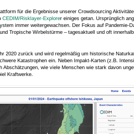
ttform für die Ergebnisse unserer Crowdsourcing Aktivitäte
em
CEDIM/Risklayer-Explore
r einiges getan. Ursprünglich a
r System immer weitergewachsen. Der Fokus auf Pandemie-Da
 und Tropische Wirbelstürme – tagesaktuell und oft innerhal
hr 2020 zurück und wird regelmäßig um historische Naturkat
chwere Katastrophen ein. Neben Impakt-Karten (z.B. Intens
ah Abschätzungen, wie viele Menschen wie stark davon ungefä
iel Kraftwerke.